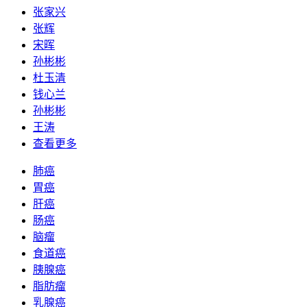
张家兴
张辉
宋晖
孙彬彬
杜玉清
钱心兰
孙彬彬
王涛
查看更多
肺癌
胃癌
肝癌
肠癌
脑瘤
食道癌
胰腺癌
脂肪瘤
乳腺癌