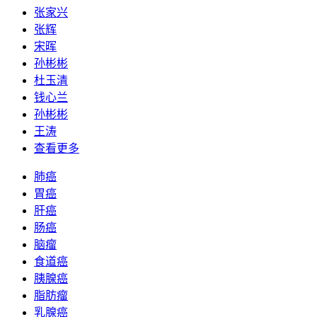
张家兴
张辉
宋晖
孙彬彬
杜玉清
钱心兰
孙彬彬
王涛
查看更多
肺癌
胃癌
肝癌
肠癌
脑瘤
食道癌
胰腺癌
脂肪瘤
乳腺癌