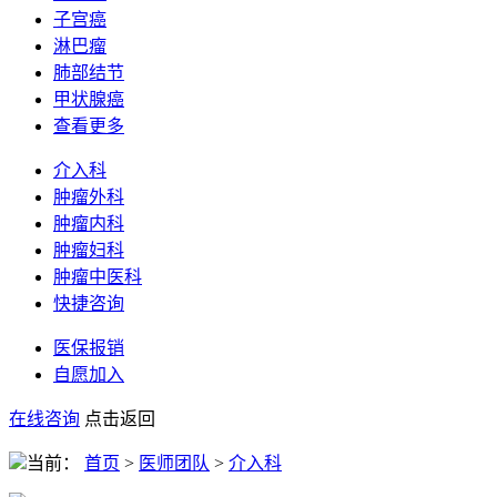
子宫癌
淋巴瘤
肺部结节
甲状腺癌
查看更多
介入科
肿瘤外科
肿瘤内科
肿瘤妇科
肿瘤中医科
快捷咨询
医保报销
自愿加入
在线咨询
点击返回
当前：
首页
>
医师团队
>
介入科