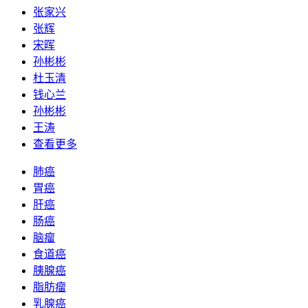
张家兴
张辉
宋晖
孙彬彬
杜玉清
钱心兰
孙彬彬
王涛
查看更多
肺癌
胃癌
肝癌
肠癌
脑瘤
食道癌
胰腺癌
脂肪瘤
乳腺癌