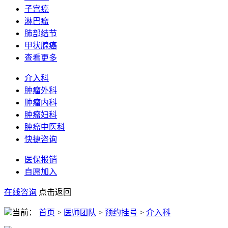
子宫癌
淋巴瘤
肺部结节
甲状腺癌
查看更多
介入科
肿瘤外科
肿瘤内科
肿瘤妇科
肿瘤中医科
快捷咨询
医保报销
自愿加入
在线咨询
点击返回
当前：
首页
>
医师团队
>
预约挂号
>
介入科