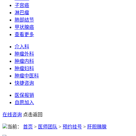
子宫癌
淋巴瘤
肺部结节
甲状腺癌
查看更多
介入科
肿瘤外科
肿瘤内科
肿瘤妇科
肿瘤中医科
快捷咨询
医保报销
自愿加入
在线咨询
点击返回
当前：
首页
>
医师团队
>
预约挂号
>
肝胆胰腺