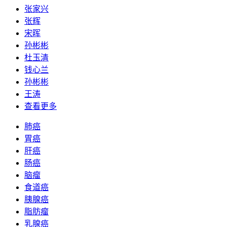
张家兴
张辉
宋晖
孙彬彬
杜玉清
钱心兰
孙彬彬
王涛
查看更多
肺癌
胃癌
肝癌
肠癌
脑瘤
食道癌
胰腺癌
脂肪瘤
乳腺癌