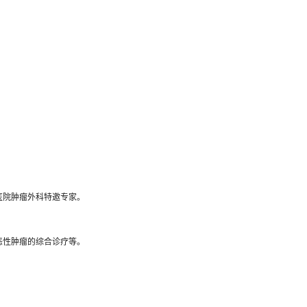
医院肿瘤外科特邀专家。
恶性肿瘤的综合诊疗等。