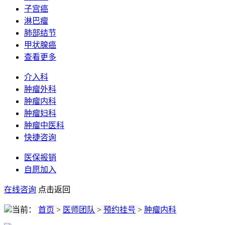
子宫癌
淋巴瘤
肺部结节
甲状腺癌
查看更多
介入科
肿瘤外科
肿瘤内科
肿瘤妇科
肿瘤中医科
快捷咨询
医保报销
自愿加入
在线咨询
点击返回
当前：
首页
>
医师团队
>
预约挂号
>
肿瘤内科