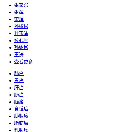
张家兴
张辉
宋晖
孙彬彬
杜玉清
钱心兰
孙彬彬
王涛
查看更多
肺癌
胃癌
肝癌
肠癌
脑瘤
食道癌
胰腺癌
脂肪瘤
乳腺癌