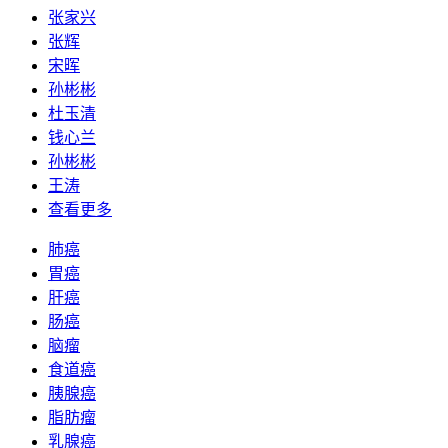
张家兴
张辉
宋晖
孙彬彬
杜玉清
钱心兰
孙彬彬
王涛
查看更多
肺癌
胃癌
肝癌
肠癌
脑瘤
食道癌
胰腺癌
脂肪瘤
乳腺癌