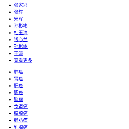
张家兴
张辉
宋晖
孙彬彬
杜玉清
钱心兰
孙彬彬
王涛
查看更多
肺癌
胃癌
肝癌
肠癌
脑瘤
食道癌
胰腺癌
脂肪瘤
乳腺癌